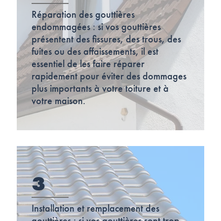
Réparation des gouttières
endommagées : si vos gouttières
présentent des fissures, des trous, des
fuites ou des affaissements, il est
essentiel de les faire réparer
rapidement pour éviter des dommages
plus importants à votre toiture et à
votre maison.
3
Installation et remplacement des
gouttières : si vos gouttières sont trop