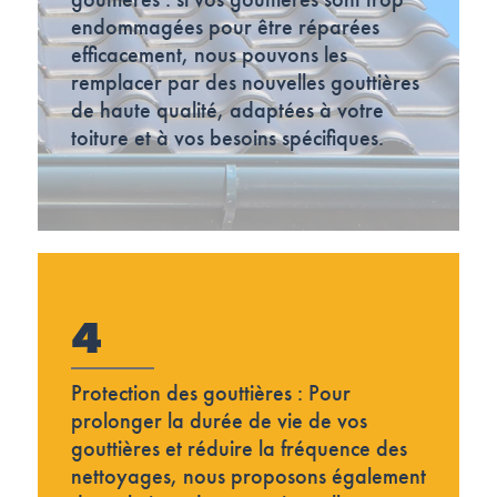
endommagées pour être réparées
efficacement, nous pouvons les
remplacer par des nouvelles gouttières
de haute qualité, adaptées à votre
toiture et à vos besoins spécifiques.
4
Protection des gouttières : Pour
prolonger la durée de vie de vos
gouttières et réduire la fréquence des
nettoyages, nous proposons également