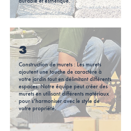
durable et esthétique.
3
Construction de murets : Les murets
ajoutent une touche de caractère à
votre jardin tout en délimitant différents
espaces. Notre équipe peut créer des
murets en utilisant différents matériaux
pour s’harmoniser avec le style de
votre propriété.